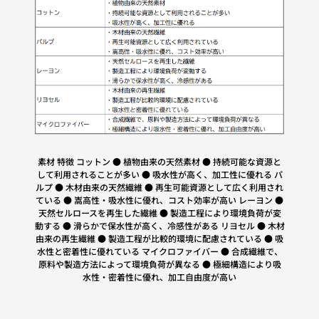
素材 特徴 コットン ● 植物由来の天然素材 ● 持続可能な資源と
して利用されることが多い ● 吸水性が高く、加工性に優れる パ
ルプ ● 木材由来の天然繊維 ● 再生可能資源として広く利用され
ている ● 嵩高性・吸水性に優れ、コスト効率が高い レーヨン ●
天然セルロースを再生した繊維 ● 製造工程により環境負荷が変
動する ● 滑らかで保水性が高く、冷感性がある リヨセル ● 木材
由来の再生繊維 ● 製造工程が比較的環境に配慮されている ● 吸
水性と密着性に優れている マイクロファイバー ● 合成繊維で、
原料や製造方法によって環境負荷が異なる ● 極細構造により吸
水性・密着性に優れ、加工自由度が高い